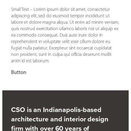
Small Text – Lorem ipsum dolor sit amet, consectetur
adipiscing elit, sed do eiusmod tempor incididunt ut
labore et dolore magna aliqua. Ut enim ad minim veniam,
quis nostrud exercitation ullamco laboris nisi ut aliquip ex
ea commodo consequat. Duis aute irure dolor in
reprehenderit in voluptate velit esse cillum dolore eu
fugiat nulla pariatur. Excepteur sint occaecat cupidatat
non proident, sunt in culpa qui officia deserunt mollit
anim id est laborum.
Button
CSO is an Indianapolis-based
architecture and interior design
firm with over 60 years of